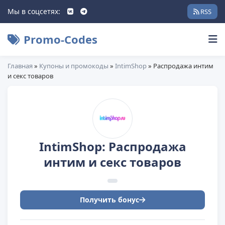
Мы в соцсетях:
RSS
Promo-Codes
Главная
»
Купоны и промокоды
»
IntimShop
» Распродажа интим
и секс товаров
IntimShop: Распродажа
интим и секс товаров
Получить бонус